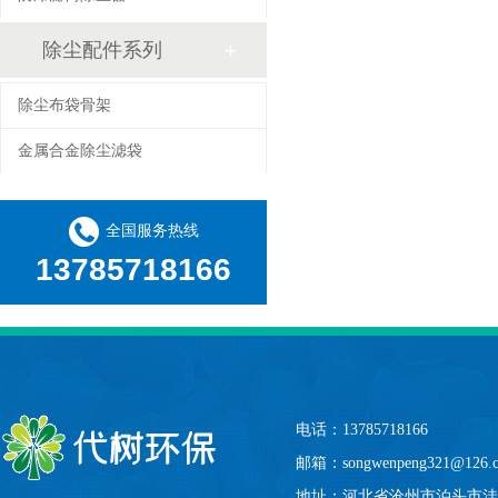
除尘配件系列
除尘布袋骨架
金属合金除尘滤袋
全国服务热线
13785718166
电话：13785718166
邮箱：songwenpeng321@126
地址：
河北省沧州市泊头市洼